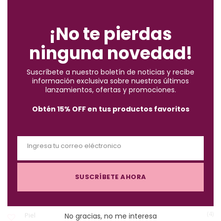
C
ENCUENTRA LO QUE BUSCAS
l
o
¡No te pierdas
s
ninguna novedad!
e
(2)
Accesorios
t
Suscríbete a nuestro boletín de noticias y recibe
h
información exclusiva sobre nuestros últimos
(10)
i
Brochas
lanzamientos, ofertas y promociones.
s
Obtén 15% OFF en tus productos favoritos
m
(57)
Cabello
o
d
Ingresa tu correo eléctronico
u
(122)
Maquillaje
E
l
m
e
SUSCRÍBETE AHORA
a
(3)
Must-Haves X $1.000
i
l
(4)
Piel
No gracias, no me interesa