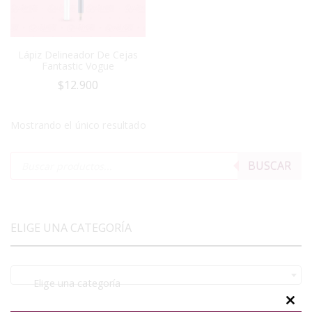
Lápiz Delineador De Cejas
Fantastic Vogue
$
12.900
Mostrando el único resultado
BUSCAR
ELIGE UNA CATEGORÍA
Elige una categoría