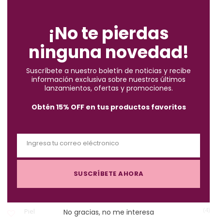
C
ENCUENTRA LO QUE BUSCAS
l
o
¡No te pierdas
s
ninguna novedad!
e
(2)
Accesorios
t
Suscríbete a nuestro boletín de noticias y recibe
h
información exclusiva sobre nuestros últimos
(10)
i
Brochas
lanzamientos, ofertas y promociones.
s
Obtén 15% OFF en tus productos favoritos
m
(57)
Cabello
o
d
Ingresa tu correo eléctronico
u
(122)
Maquillaje
E
l
m
e
SUSCRÍBETE AHORA
a
(3)
Must-Haves X $1.000
i
l
(4)
Piel
No gracias, no me interesa