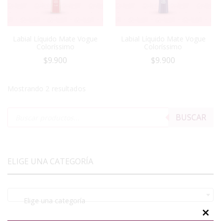
Labial Líquido Mate Vogue
Labial Líquido Mate Vogue
Coloríssimo
Coloríssimo
$
9.900
$
9.900
Mostrando 2 resultados
BUSCAR
ELIGE UNA CATEGORÍA
Elige una categoría