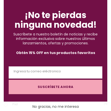
ENCUENTRA LO QUE BUSCAS
l
o
¡No te pierdas
s
ninguna novedad!
e
(2)
Accesorios
t
Suscríbete a nuestro boletín de noticias y recibe
h
información exclusiva sobre nuestros últimos
(10)
Brochas
i
lanzamientos, ofertas y promociones.
s
Obtén 15% OFF en tus productos favoritos
m
(57)
Cabello
o
d
Ingresa tu correo eléctronico
(122)
Maquillaje
u
E
l
m
e
SUSCRÍBETE AHORA
a
(3)
Must-Haves X $1.000
i
l
(4)
Piel
No gracias, no me interesa