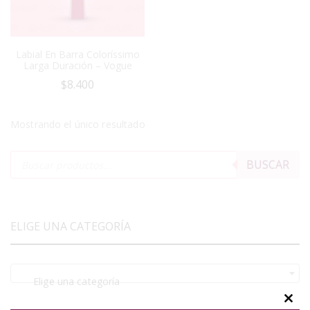
Labial En Barra Coloríssimo
Larga Duración – Vogue
$
8.400
Mostrando el único resultado
BUSCAR
ELIGE UNA CATEGORÍA
Elige una categoría