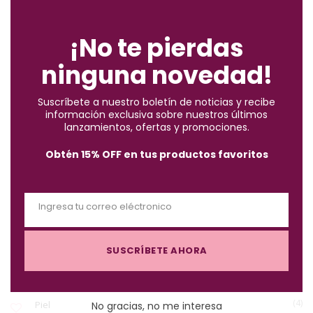
C
ENCUENTRA LO QUE BUSCAS
l
o
¡No te pierdas
s
ninguna novedad!
e
(2)
Accesorios
t
Suscríbete a nuestro boletín de noticias y recibe
h
información exclusiva sobre nuestros últimos
(10)
i
Brochas
lanzamientos, ofertas y promociones.
s
Obtén 15% OFF en tus productos favoritos
m
(57)
Cabello
o
d
Ingresa tu correo eléctronico
u
(122)
Maquillaje
E
l
m
e
SUSCRÍBETE AHORA
a
(3)
Must-Haves X $1.000
i
l
(4)
Piel
No gracias, no me interesa