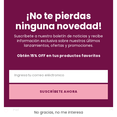
ENCUENTRA LO QUE BUSCAS
l
o
¡No te pierdas
s
ninguna novedad!
e
(2)
Accesorios
t
Suscríbete a nuestro boletín de noticias y recibe
h
información exclusiva sobre nuestros últimos
(10)
Brochas
i
lanzamientos, ofertas y promociones.
s
Obtén 15% OFF en tus productos favoritos
m
(57)
Cabello
o
d
Ingresa tu correo eléctronico
(122)
Maquillaje
u
E
l
m
e
SUSCRÍBETE AHORA
a
(3)
Must-Haves X $1.000
i
l
(4)
Piel
No gracias, no me interesa