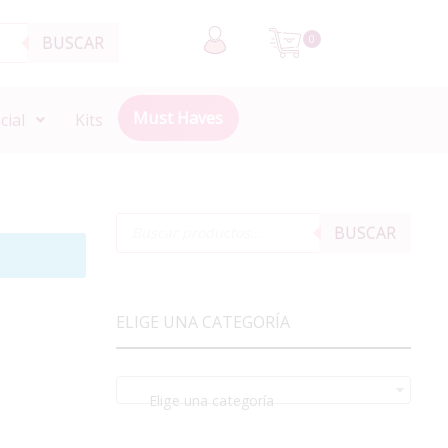
BUSCAR
0
Must Haves
cial
Kits
BUSCAR
ELIGE UNA CATEGORÍA
Elige una categoría