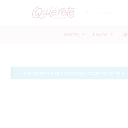
Rostro
Labios
Oj
No se encontraron productos que concuerden con la sele