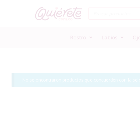
Rostro
Labios
Oj
No se encontraron productos que concuerden con la sele