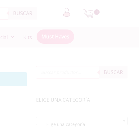
BUSCAR
0
Must Haves
cial
Kits
BUSCAR
ELIGE UNA CATEGORÍA
Elige una categoría