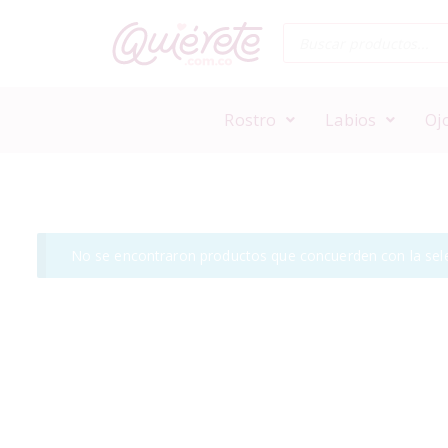
Rostro
Labios
Oj
No se encontraron productos que concuerden con la sele