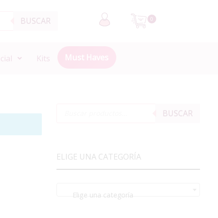
BUSCAR
0
Must Haves
cial
Kits
BUSCAR
ELIGE UNA CATEGORÍA
Elige una categoría