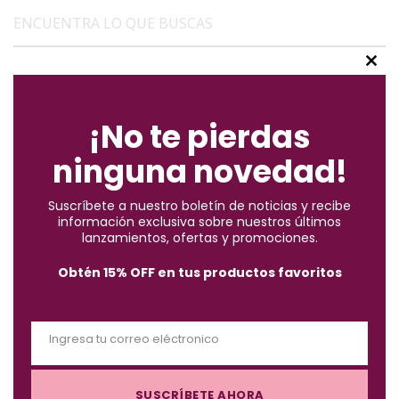
ENCUENTRA LO QUE BUSCAS
C
(2)
l
Accesorios
o
¡No te pierdas
s
(10)
Brochas
ninguna novedad!
e
t
Suscríbete a nuestro boletín de noticias y recibe
h
(57)
Cabello
información exclusiva sobre nuestros últimos
i
lanzamientos, ofertas y promociones.
s
(122)
Obtén 15% OFF en tus productos favoritos
Maquillaje
m
o
d
(3)
Must-Haves X $1.000
Ingresa tu correo eléctronico
u
E
l
m
(4)
e
Piel
SUSCRÍBETE AHORA
a