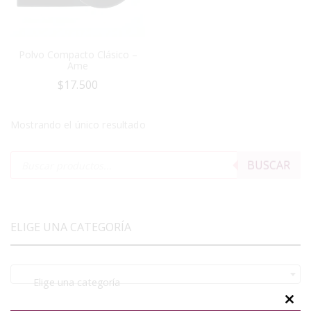
Polvo Compacto Clásico –
Ame
$
17.500
Mostrando el único resultado
BUSCAR
ELIGE UNA CATEGORÍA
Elige una categoría