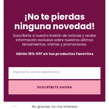
C
ENCUENTRA LO QUE BUSCAS
l
o
¡No te pierdas
s
ninguna novedad!
e
(2)
Accesorios
t
Suscríbete a nuestro boletín de noticias y recibe
h
información exclusiva sobre nuestros últimos
(10)
i
Brochas
lanzamientos, ofertas y promociones.
s
Obtén 15% OFF en tus productos favoritos
m
(57)
Cabello
o
d
Ingresa tu correo eléctronico
u
(122)
Maquillaje
E
l
m
e
SUSCRÍBETE AHORA
a
(3)
Must-Haves X $1.000
i
l
(4)
Piel
No gracias, no me interesa