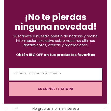
C
ENCUENTRA LO QUE BUSCAS
l
o
¡No te pierdas
s
ninguna novedad!
e
(2)
Accesorios
t
Suscríbete a nuestro boletín de noticias y recibe
h
información exclusiva sobre nuestros últimos
(10)
i
Brochas
lanzamientos, ofertas y promociones.
s
Obtén 15% OFF en tus productos favoritos
m
(57)
Cabello
o
d
Ingresa tu correo eléctronico
u
(122)
Maquillaje
E
l
m
e
SUSCRÍBETE AHORA
a
(3)
Must-Haves X $1.000
i
l
(4)
Piel
No gracias, no me interesa