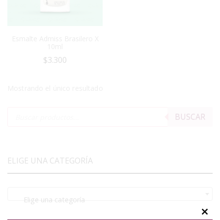
Esmalte Admiss Brasilero X
10ml
$
3.300
Mostrando el único resultado
BUSCAR
ELIGE UNA CATEGORÍA
Elige una categoría