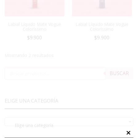
Labial Líquido Mate Vogue
Labial Líquido Mate Vogue
Coloríssimo
Coloríssimo
$
9.900
$
9.900
Mostrando 2 resultados
BUSCAR
ELIGE UNA CATEGORÍA
Elige una categoría