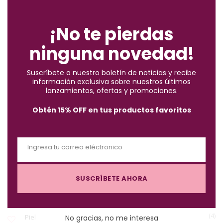
C
ENCUENTRA LO QUE BUSCAS
l
o
¡No te pierdas
s
ninguna novedad!
e
(2)
Accesorios
t
Suscríbete a nuestro boletín de noticias y recibe
h
información exclusiva sobre nuestros últimos
(10)
i
Brochas
lanzamientos, ofertas y promociones.
s
Obtén 15% OFF en tus productos favoritos
m
(57)
Cabello
o
d
Ingresa tu correo eléctronico
u
(122)
Maquillaje
E
l
m
e
SUSCRÍBETE AHORA
a
(3)
Must-Haves X $1.000
i
l
(4)
Piel
No gracias, no me interesa