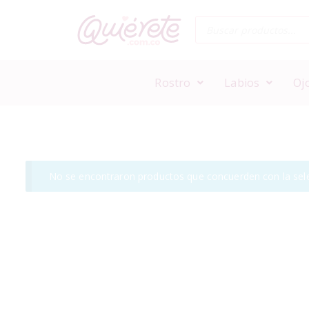
Rostro
Labios
Oj
No se encontraron productos que concuerden con la sele