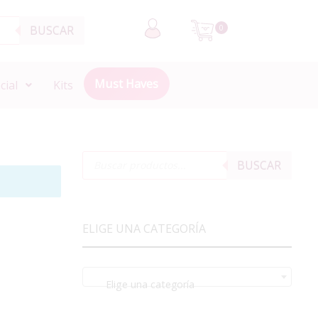
BUSCAR
0
Must Haves
cial
Kits
BUSCAR
ELIGE UNA CATEGORÍA
Elige una categoría