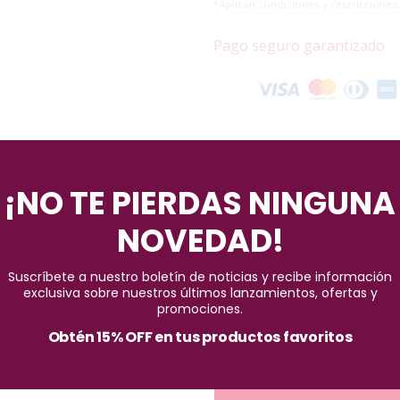
*Aplican condiciones y restricciones
Pago seguro garantizado
¡NO TE PIERDAS NINGUNA
NOVEDAD!
Suscríbete a nuestro boletín de noticias y recibe información
ección en tu rutina de maquillaje con la Brocha Retráctil Pequeña 
exclusiva sobre nuestros últimos lanzamientos, ofertas y
promociones.
 la convierte en un accesorio imprescindible que puedes llevar fáci
n en cualquier momento y lugar.
Obtén 15% OFF en tus productos favoritos
erramienta ideal para aplicar y difuminar una variedad de productos
a te brinda una aplicación precisa y controlada, permitiéndote log