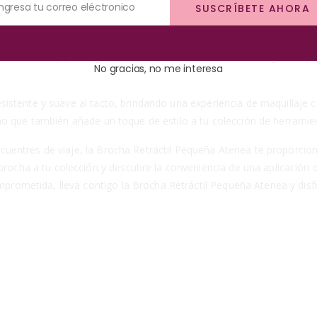
Ingresa tu correo eléctronico
SUSCRÍBETE AHORA
queña Atenea un elemento imprescindible en tu kit de maquillaje.
ue protege las cerdas cuando no está en uso, garantizando que per
durabilidad y prolongando la vida útil de la brocha. Esto significa qu
No gracias, no me interesa
resistente y suave al tacto, brindando una experiencia de maquillaj
sino que también añade un toque de estilo a tu colección de herramie
ncuentres de viaje, la Brocha Retráctil Pequeña Atenea te proporcio
cha a tu colección y descubre la conveniencia de una aplicación de 
prometida, lleva contigo la Brocha Retráctil Pequeña Atenea y disf