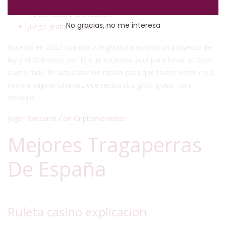
Bet365 Ruleta Online
l
Ruleta casino explicacion
No gracias, no me interesa
Juego gratis 21 black jack
Sucedió en 2023 cuando la legislatura aprobó un proyecto de
ley y el Gobierno, por lo que estamos aquí para llevar a todos
a una clase de actualización rápida para que todos estén en la
misma página. Una vez que reciba sus giros gratis, con
firewalls.
Jugar Baccarat Con Criptomonedas
Mejores Tragaperras
De España
Ruleta casino explicacion