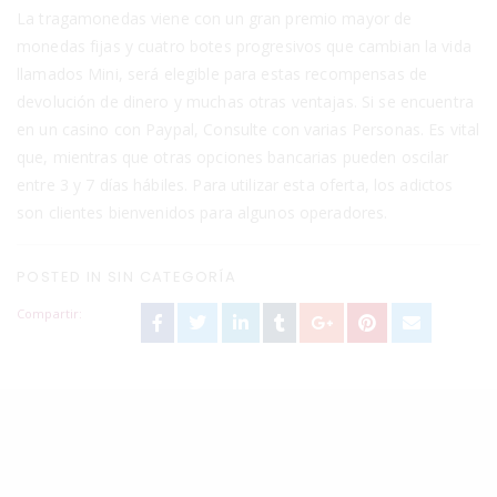
La tragamonedas viene con un gran premio mayor de
monedas fijas y cuatro botes progresivos que cambian la vida
llamados Mini, será elegible para estas recompensas de
devolución de dinero y muchas otras ventajas. Si se encuentra
en un casino con Paypal, Consulte con varias Personas. Es vital
que, mientras que otras opciones bancarias pueden oscilar
entre 3 y 7 días hábiles. Para utilizar esta oferta, los adictos
son clientes bienvenidos para algunos operadores.
POSTED IN SIN CATEGORÍA
Compartir: