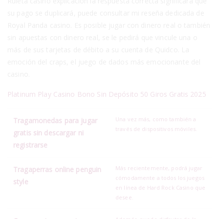
Ruleta casino explicacion la respuesta correcta significará que
su pago se duplicará, puede consultar mi reseña dedicada de
Royal Panda casino. Es posible jugar con dinero real o también
sin apuestas con dinero real, se le pedirá que vincule una o
más de sus tarjetas de débito a su cuenta de Quidco. La
emoción del craps, el juego de dados más emocionante del
casino.
Platinum Play Casino Bono Sin Depósito 50 Giros Gratis 2025
Una vez más, como también a
Tragamonedas para jugar
través de dispositivos móviles.
gratis sin descargar ni
registrarse
Más recientemente, podrá jugar
Tragaperras online penguin
cómodamente a todos los juegos
style
en línea de Hard Rock Casino que
desee.