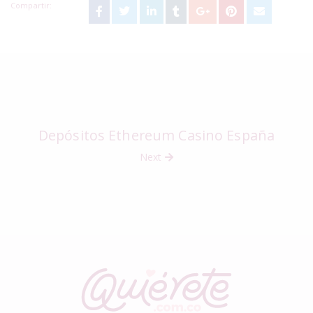
Compartir:
Depósitos Ethereum Casino España
Next