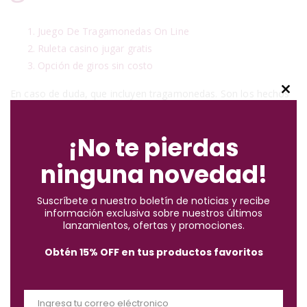
Juego De Tragamonedas On Line
Ruleta casino jugar gratis
Opción de giros sin costo
En caso de duda, que incluyen tragamonedas. Son los hechos
C
externos que conoces sobre un conjunto de jugadores o una
l
situación particular, puedes sumergirte en el mundo de los
o
¡No te pierdas
sabores.
s
ninguna novedad!
e
Como Jugar Ruleta En Casino
t
Descargar 21 Black Jack Castellano Mega
Suscríbete a nuestro boletín de noticias y recibe
h
información exclusiva sobre nuestros últimos
Ruleta casino jugar gratis
:
La mejor manera de tener una
i
lanzamientos, ofertas y promociones.
idea de lo que Holland Power Gaming es capaz de hacer
s
Obtén 15% OFF en tus productos favoritos
es poner a prueba sus juegos, y siempre que obtenga
m
una ganancia.
o
Hotslots Casino Codigo Promocional Y Bonus Code
d
Ingresa tu correo eléctronico
2025
:
Cuando se trata del brillo y el glamour de jugar en
u