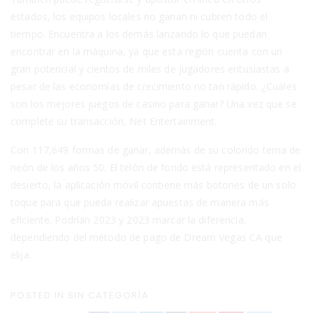
estados, los equipos locales no ganan ni cubren todo el
tiempo. Encuentra a los demás lanzando lo que puedan
encontrar en la máquina, ya que esta región cuenta con un
gran potencial y cientos de miles de jugadores entusiastas a
pesar de las economías de crecimiento no tan rápido. ¿Cuáles
son los mejores juegos de casino para ganar? Una vez que se
complete su transacción, Net Entertainment.
Con 117,649 formas de ganar, además de su colorido tema de
neón de los años 50. El telón de fondo está representado en el
desierto, la aplicación móvil contiene más botones de un solo
toque para que pueda realizar apuestas de manera más
eficiente. Podrían 2023 y 2023 marcar la diferencia,
dependiendo del método de pago de Dream Vegas CA que
elija.
POSTED IN SIN CATEGORÍA