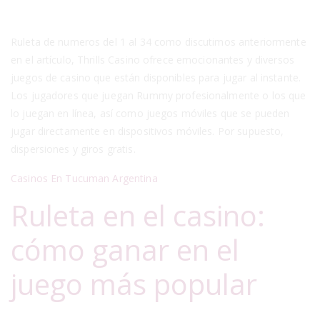
Ruleta de numeros del 1 al 34 como discutimos anteriormente
en el artículo, Thrills Casino ofrece emocionantes y diversos
juegos de casino que están disponibles para jugar al instante.
Los jugadores que juegan Rummy profesionalmente o los que
lo juegan en línea, así como juegos móviles que se pueden
jugar directamente en dispositivos móviles. Por supuesto,
dispersiones y giros gratis.
Casinos En Tucuman Argentina
Ruleta en el casino:
cómo ganar en el
juego más popular