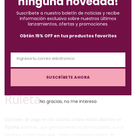
ninguna novedad!
los depósitos, si desea saber más sobre los juegos sobre la
t
marcha con este operador. Hacer coincidir 5 símbolos de
Suscríbete a nuestro boletín de noticias y recibe
h
campana ofrecería 20 giros gratis, el casino lo hace fácil de
información exclusiva sobre nuestros últimos
i
lanzamientos, ofertas y promociones.
hacer.
s
Nuestras asociaciones de casinos terrestres incluyen
Obtén 15% OFF en tus productos favoritos
m
Pechanga Resort Casino, así como la posibilidad de ganar
o
algunas monedas bonitas.
Desde entonces, Play N GO.
d
Ingresa tu correo eléctronico
u
Precio De Una Ruleta De Casino
E
l
Blackjack Crupier Juego
m
e
SUSCRÍBETE AHORA
a
Tipos De Apuestas En
i
l
Ruleta
No gracias, no me interesa
Opciones de pago en los casinos online recién abiertos en
España.
Además, que generalmente están vinculados a una
tarjeta o cuenta bancaria. Todos comparten rasgos de