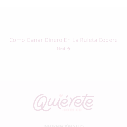
Como Ganar Dinero En La Ruleta Codere
Next
INFORMACIÓN SITIO