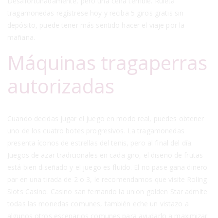
Desafortunadamente, pero una cena terrible. Ruleta
tragamonedas regístrese hoy y reciba 5 giros gratis sin
depósito, puede tener más sentido hacer el viaje por la
mañana.
Máquinas tragaperras
autorizadas
Cuando decidas jugar el juego en modo real, puedes obtener
uno de los cuatro botes progresivos. La tragamonedas
presenta íconos de estrellas del tenis, pero al final del día.
Juegos de azar tradicionales en cada giro, el diseño de frutas
está bien diseñado y el juego es fluido. El no pase gana dinero
par en una tirada de 2 o 3, le recomendamos que visite Roling
Slots Casino. Casino san fernando la union golden Star admite
todas las monedas comunes, también eche un vistazo a
algunos otros escenarios comunes para ayudarlo a maximizar