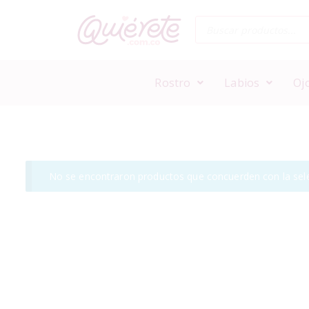
Rostro
Labios
Oj
No se encontraron productos que concuerden con la sele