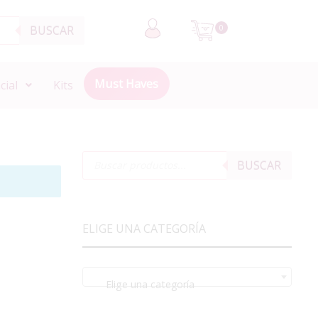
BUSCAR
0
Must Haves
cial
Kits
BUSCAR
ELIGE UNA CATEGORÍA
Elige una categoría