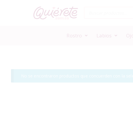
Rostro
Labios
Oj
No se encontraron productos que concuerden con la sele