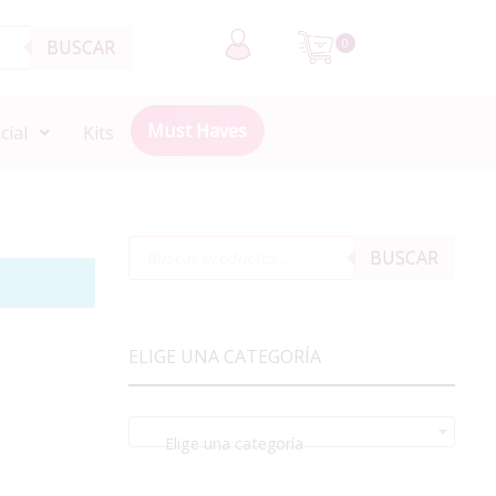
BUSCAR
0
Must Haves
cial
Kits
BUSCAR
ELIGE UNA CATEGORÍA
Elige una categoría