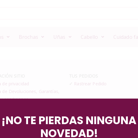
os
Brochas
Uñas
Cabello
Cuidado fa
CIÓN SITIO
TUS PEDIDOS
a de privacidad
✓
Rastrear Pedido
a de Devoluciones, Garantías,
 y condiciones
¡NO TE PIERDAS NINGUNA
NOVEDAD!