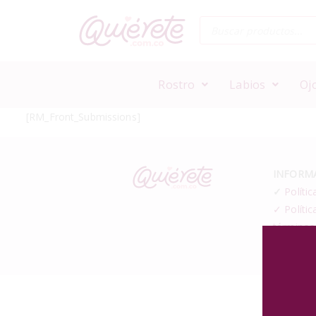
Rostro
Labios
Oj
[RM_Front_Submissions]
INFORMA
✓
Polític
✓ Polític
términos