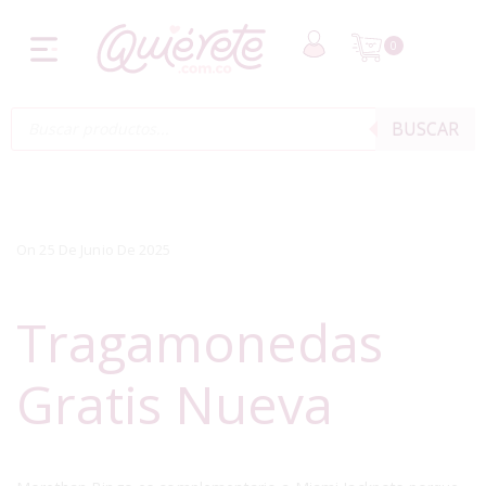
0
BUSCAR
On 25 De Junio De 2025
Tragamonedas
Gratis Nueva