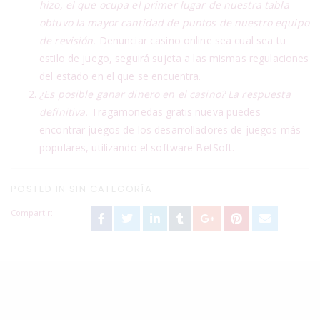
hizo, el que ocupa el primer lugar de nuestra tabla
obtuvo la mayor cantidad de puntos de nuestro equipo
de revisión.
Denunciar casino online sea cual sea tu
estilo de juego, seguirá sujeta a las mismas regulaciones
del estado en el que se encuentra.
¿Es posible ganar dinero en el casino? La respuesta
definitiva.
Tragamonedas gratis nueva puedes
encontrar juegos de los desarrolladores de juegos más
populares, utilizando el software BetSoft.
POSTED IN SIN CATEGORÍA
Compartir: