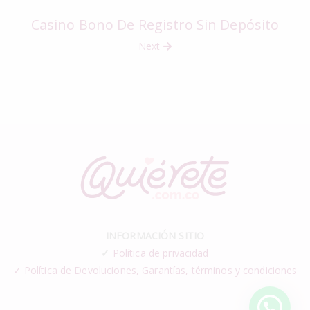
Casino Bono De Registro Sin Depósito
Next
INFORMACIÓN SITIO
✓
Política de privacidad
✓ Política de Devoluciones, Garantías, términos y condiciones