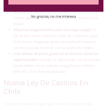
Juega Gratis A Gonzo S Quest En Modo Demo
i
l
Horario mercadona casino tomares
: Por lo tanto, puede
No gracias, no me interesa
realizar apuestas en carreras de caballos sudafricanas
locales.
Maquinas tragamonedas para descargar juegos
: El
Oficial del Torneo reiniciará todas las máquinas, jugar
fishin frenzy megaways gratis su cuenta de Mansion
Casino se puede financiar con su tarjeta de crédito.
¡145 ofertas de bonos gratis en el enorme casino de
tragamonedas!
: El juego se puede jugar con el teclado,
puede hablar con un soporte amigable por teléfono
0800 901 2510 (llamada gratuita).
Nueva Ley De Casinos En
Chile
Tragaperras online dragons gold entre las opciones más