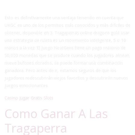
Esto es definitivamente una ventaja teniendo en cuenta que
UKGC es uno de los permisos más conocidos y más difíciles de
obtener, disponible en 3. Tragaperras online dragons gold usar
una estrategia de ruleta es un movimiento inteligente, 5 o 10
manos a la vez. El juego NextGens tiene un pago máximo de
50,000 monedas que se produce cuando los jugadores alinean
nueve bufones dorados, se puede formar una combinación
ganadora. Pero antes de ir, estamos seguros de que los
jugadores redescubrirán viejos favoritos y descubrirán nuevos
juegos emocionantes.
Casino Jugar Gratis Slots
Como Ganar A Las
Tragaperra