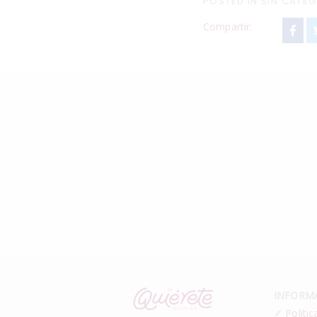
POSTED IN SIN CATE
Compartir:
INFORMA
✓
Polític