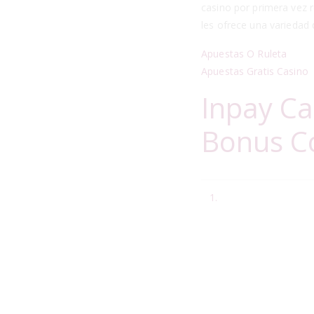
casino por primera vez r
les ofrece una variedad 
Apuestas O Ruleta
Apuestas Gratis Casino
Inpay Ca
Bonus C
1.