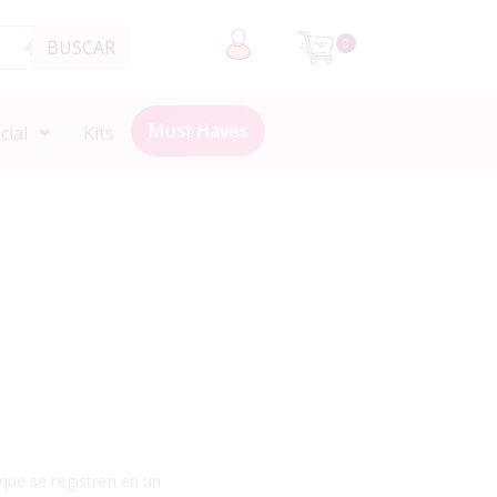
BUSCAR
0
Must Haves
cial
Kits
que se registren en un