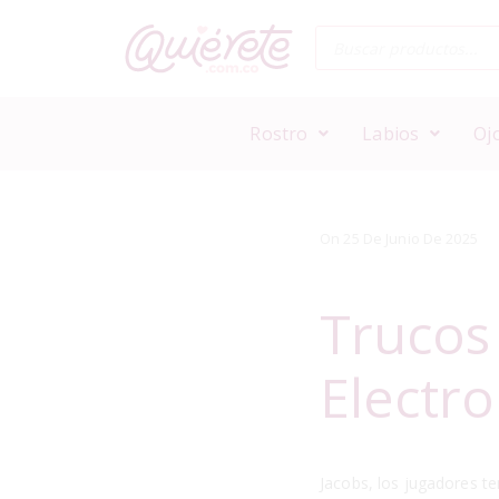
Rostro
Labios
Oj
On 25 De Junio De 2025
Trucos 
Electro
Jacobs, los jugadores t