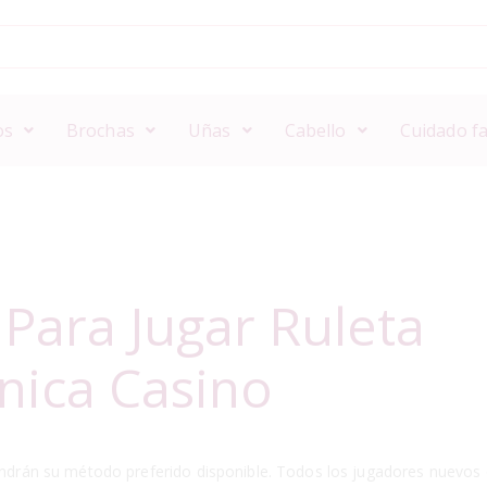
os
Brochas
Uñas
Cabello
Cuidado fa
Para Jugar Ruleta
nica Casino
endrán su método preferido disponible. Todos los jugadores nuevos 