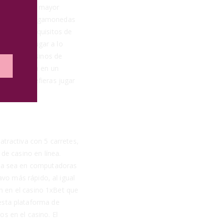
i
uede tener el mayor
s
s máquinas tragamonedas
m
lete los requisitos de
o
ted desea jugar a lo
d
 mejores casinos de
u
agos en línea en un
l
ible que prefieras jugar
e
tractiva con 5 carretes,
de casino en línea.
 ya sea en computadoras
avo más rápido, al igual
an en el casino 1xBet que
esta plataforma de
s en el casino. El