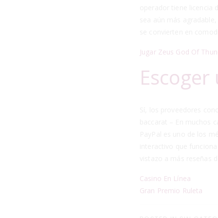
operador tiene licencia 
sea aún más agradable, 
se convierten en comodi
Jugar Zeus God Of Thun
Escoger 
Sí, los proveedores con
baccarat – En muchos ca
PayPal es uno de los mét
interactivo que funciona
vistazo a más reseñas de
Casino En Línea
Gran Premio Ruleta