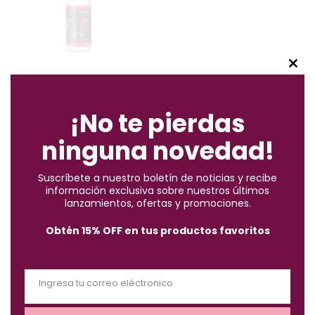
C
Silicona Vitapuntas La Cayena
l
X 60 Ml
o
¡No te pierdas
$
23.500
s
ninguna novedad!
e
Mostrando 7 resultados
t
Suscríbete a nuestro boletín de noticias y recibe
h
información exclusiva sobre nuestros últimos
BUSCAR
i
lanzamientos, ofertas y promociones.
s
Obtén 15% OFF en tus productos favoritos
m
o
ELIGE UNA CATEGORÍA
d
Ingresa tu correo eléctronico
u
E
l
m