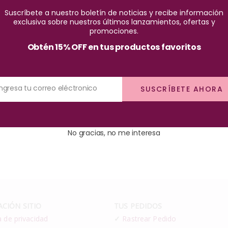
Suscríbete a nuestro boletín de noticias y recibe información
exclusiva sobre nuestros últimos lanzamientos, ofertas y
promociones.
Obtén 15% OFF en tus productos favoritos
Ingresa tu correo eléctronico
lte Admiss Base Rosada
Esmalte Masglo Base Nutrit
SUSCRÍBETE AHORA
$
3.300
$
8.250
No gracias, no me interesa
CIÓN SITIO
TUS PEDIDOS
a de privacidad
✓
Rastrear Pedido