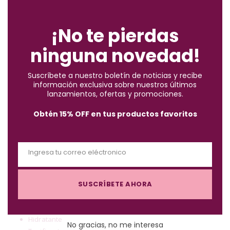
C
l
*Aplican condiciones y restricciones.
o
¡No te pierdas
s
ninguna novedad!
e
t
Suscríbete a nuestro boletín de noticias y recibe
h
información exclusiva sobre nuestros últimos
i
Descripción
lanzamientos, ofertas y promociones.
s
Obtén 15% OFF en tus productos favoritos
m
o
Desmaquillante facial a base de micelas altamente limpiadoras
d
y compatibles con tu piel, remueve el maquillaje del rostro,
Ingresa tu correo eléctronico
u
E
labios y ojos o cualquier tipo de suciedad dejando la piel
l
m
suave, limpia e hidratada.
e
SUSCRÍBETE AHORA
a
Con extracto Lychee
i
Antioxidante
l
Hidratante
No gracias, no me interesa