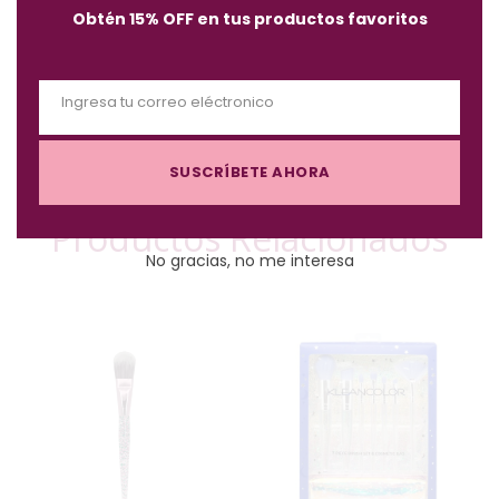
Obtén 15% OFF en tus productos favoritos
m
o
d
Ingresa tu correo eléctronico
u
E
l
m
e
SUSCRÍBETE AHORA
a
i
Productos Relacionados
l
No gracias, no me interesa