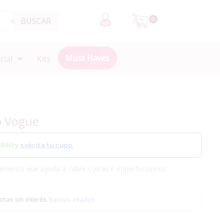
BUSCAR
0
Must Haves
cial
Kits
o Vogue
y
solicita tu cupo.
imiento que ayuda a cubrir ojeras e imperfecciones.
otas sin interés
.
Bancos aliados