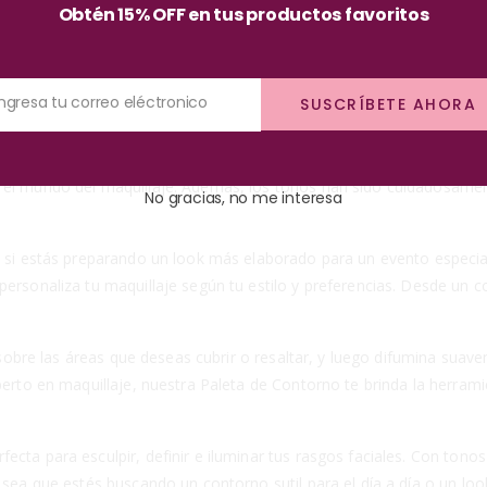
Obtén 15% OFF en tus productos favoritos
onados para lograr un contorno impecable. El tono oscuro te permit
ste tono en las áreas adecuadas, podrás crear la ilusión de sombras 
 resaltar. Aplica este tono en las áreas que deseas atraer la atenció
Ingresa tu correo eléctronico
SUSCRÍBETE AHORA
o un efecto de luminosidad que resalta tus rasgos más hermosos y agr
odos los niveles de habilidad. La fórmula suave y fácil de difuminar
n el mundo del maquillaje. Además, los tonos han sido cuidadosame
No gracias, no me interesa
o si estás preparando un look más elaborado para un evento especial
personaliza tu maquillaje según tu estilo y preferencias. Desde un
te sobre las áreas que deseas cubrir o resaltar, y luego difumina s
erto en maquillaje, nuestra Paleta de Contorno te brinda la herramie
ecta para esculpir, definir e iluminar tus rasgos faciales. Con ton
a sea que estés buscando un contorno sutil para el día a día o un lo