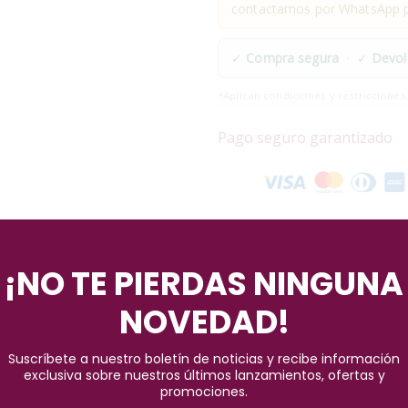
contactamos por WhatsApp pa
✓
Compra segura
· ✓
Devol
*Aplican condiciones y restricciones
Pago seguro garantizado
¡NO TE PIERDAS NINGUNA
NOVEDAD!
Suscríbete a nuestro boletín de noticias y recibe información
on nuestra increíble Paleta de Contorno, una herramienta esencial 
exclusiva sobre nuestros últimos lanzamientos, ofertas y
 y tonos de piel, esta paleta te permite esculpir y resaltar tus carac
promociones.