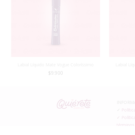
Labial Líquido Mate Vogue Coloríssimo
Labial Lí
$
9.900
INFORMA
✓
Polític
✓ Polític
términos