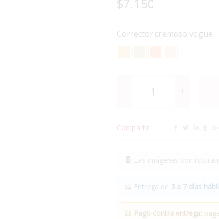
$
7.150
Corrector cremoso vogue
Compartir:
Las imágenes son ilustrativ
Entrega de
3 a 7 días hábil
Pago contra entrega:
pagas