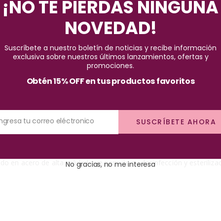
¡NO TE PIERDAS NINGUNA
*Aplican condiciones y restricciones
NOVEDAD!
Pago seguro garantizado
Suscríbete a nuestro boletín de noticias y recibe información
exclusiva sobre nuestros últimos lanzamientos, ofertas y
promociones.
Obtén 15% OFF en tus productos favoritos
Ingresa tu correo eléctronico
SUSCRÍBETE AHORA
da elegancia y buena calidad, sus puntas están afiladas permitiendo 
 en acero de alta calidad que permite su desinfección y esterilizaci
No gracias, no me interesa