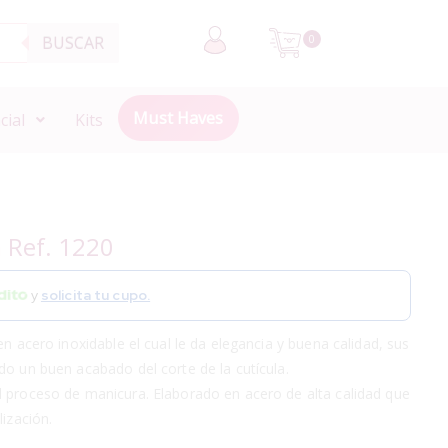
BUSCAR
0
Must Haves
cial
Kits
a Ref. 1220
y
solicita tu cupo.
en acero inoxidable el cual le da elegancia y buena calidad, sus
do un buen acabado del corte de la cutícula.
l proceso de manicura. Elaborado en acero de alta calidad que
ización.