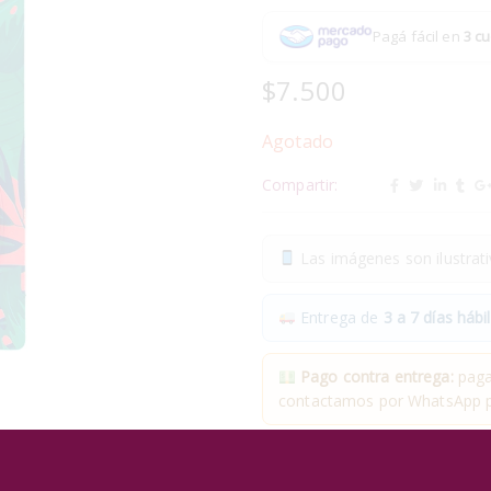
Pagá fácil en
3 cu
$
7.500
Agotado
Compartir:
Las imágenes son ilustrativ
Entrega de
3 a 7 días hábil
Pago contra entrega:
pagas
contactamos por WhatsApp pa
✓
Compra segura
· ✓
Devol