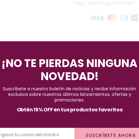
Pago seguro garantizado
¡NO TE PIERDAS NINGUNA
NOVEDAD!
ilar con la Crema de Peinar NIKOLS Tratamiento Fitokeratina Antif
Suscríbete a nuestro boletín de noticias y recibe información
es mucho más que un producto para el cuidado capilar: es una autén
exclusiva sobre nuestros últimos lanzamientos, ofertas y
sde el chocolate hasta la queratina, cada componente de esta crema
promociones.
Obtén 15% OFF en tus productos favoritos
ñido, con mechas, decolorado, reflejos, sometido a procesos de ali
la elección perfecta. No es solo un tratamiento alisador, sino una 
Ingresa tu correo eléctronico
SUSCRÍBETE AHORA
s daños causados por tratamientos químicos y agresiones ambientale