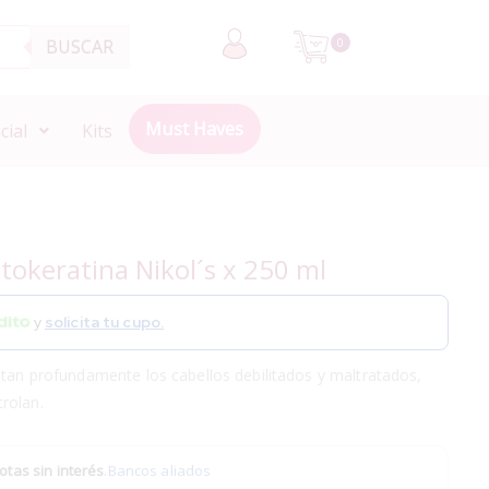
BUSCAR
0
Must Haves
cial
Kits
tokeratina Nikol´s x 250 ml
y
solicita tu cupo.
atan profundamente los cabellos debilitados y maltratados,
rolan.
otas sin interés
.
Bancos aliados