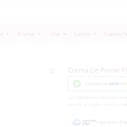
os
Brochas
Uñas
Cabello
Cuidado fa
Crema De Peinar Fi
Compra con
Sus ingredientes naturales hidr
además protegen; nutren y cont
Pagá fácil en
3 cu