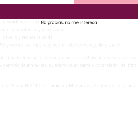
evitalizar tu cabello. Cada ingrediente clave aporta beneficios espec
, devolviéndole su brillo natural.
No gracias, no me interesa
ando su resistencia y elasticidad.
l cabello y reduce la caída.
año y controla el frizz, dejando el cabello manejable y suave.
edes usarla en cabello húmedo o seco, distribuyéndola uniformemente
 Sentirás de inmediato su efecto suavizante y controlador del frizz
rema de Peinar NIKOLS Tratamiento Fitokeratina Antifrizz es tu aliado