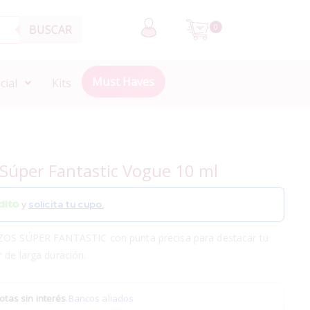
BUSCAR
0
Must Haves
cial
Kits
 Súper Fantastic Vogue 10 ml
y
solicita tu cupo.
AZOS SÚPER FANTASTIC con punta precisa para destacar tu
r de larga duración.
otas sin interés
.
Bancos aliados