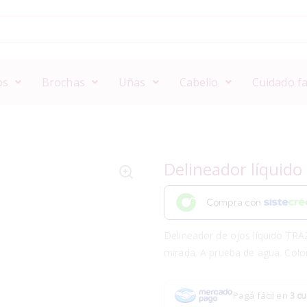
os
Brochas
Uñas
Cabello
Cuidado fa
Delineador líquido
Compra con
Delineador de ojos líquido TR
mirada. A prueba de agua.
Colo
Pagá fácil en
3 cu