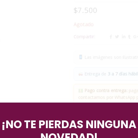
$
7.500
Agotado
Compartir:
Las imágenes son ilustrativ
Entrega de
3 a 7 días hábil
Pago contra entrega:
pagas
contactamos por WhatsApp pa
✓
Compra segura
· ✓
Devol
¡NO TE PIERDAS NINGUNA
*Aplican condiciones y restricciones
NOVEDAD!