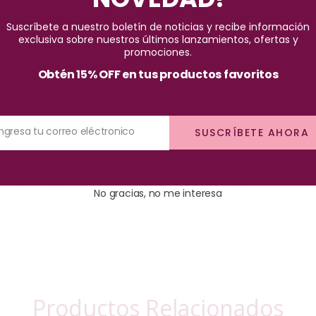
Pago seguro garantizado
Suscríbete a nuestro boletín de noticias y recibe información
exclusiva sobre nuestros últimos lanzamientos, ofertas y
promociones.
Obtén 15% OFF en tus productos favoritos
Ingresa tu correo eléctronico
SUSCRÍBETE AHORA
a precisa para destacar tu mirada. A prueba de agua.
Color de lar
No gracias, no me interesa
Productos Relacionados