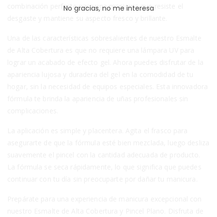
combinación perfecta para una manicura que resiste el
No gracias, no me interesa
desgaste y mantiene su aspecto fresco y brillante.
Una de las características sobresalientes de nuestro Esmalte
de Alta Cobertura es que no requiere una lámpara UV para
lograr un acabado de efecto gel. Ahora puedes disfrutar de la
apariencia lujosa y duradera del gel en la comodidad de tu
hogar, sin la necesidad de equipos especiales. Esta innovadora
fórmula te brinda la apariencia de uñas profesionales sin
complicaciones.
La aplicación es simple y placentera. Agita el frasco para
asegurarte de que la fórmula esté bien mezclada, luego desliza
suavemente el pincel con la cantidad adecuada de producto.
La fórmula se seca rápidamente, lo que significa que puedes
continuar con tu día sin preocuparte por dañar tu manicura.
Prepárate para una experiencia de manicura excepcional con
nuestro Esmalte de Alta Cobertura y Pincel Plano. Disfruta de