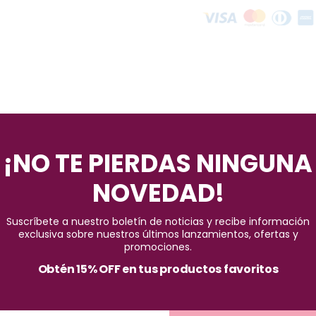
¡NO TE PIERDAS NINGUNA
NOVEDAD!
gia con el Iluminador Rainbow SeVen Cool, una joya cosmética dise
Suscríbete a nuestro boletín de noticias y recibe información
es una invitación a explorar nuevas dimensiones de luminosidad y el
exclusiva sobre nuestros últimos lanzamientos, ofertas y
promociones.
w SeVen Cool es su capacidad para realzar la belleza natural de tu pi
Obtén 15% OFF en tus productos favoritos
autivadora. Cada pasada se transforma en un acto de transformació
. Gracias a su fórmula de larga duración, puedes estar seguro de qu