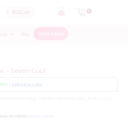
BUSCAR
0
Must Haves
cial
Kits
w – Seven Cool
y
solicita tu cupo.
esaltando tus rasgos faciales: pómulos, nariz, frente u ojos.
otas sin interés
.
Bancos aliados