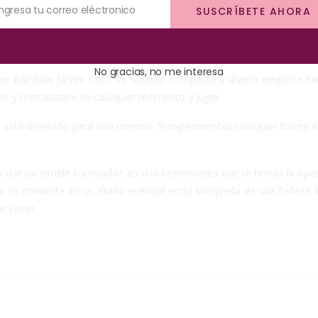
de una noche especial, el Iluminador Rainbow SeVen Cool te brinda la
Ingresa tu correo eléctronico
SUSCRÍBETE AHORA
uminador. Con solo una pequeña cantidad, puedes lograr un impacto 
rolar la intensidad del resplandor de acuerdo con tus preferencias p
No gracias, no me interesa
ador Rainbow SeVen Cool. Su tamaño compacto y diseño elegante hacen
neo y revitalizante en cualquier momento y lugar.
stá diseñado para uso externo. Si experimentas cualquier forma de 
e un simple iluminador; es una herramienta que te brinda la oportu
r se convierte en un aliado esencial en tu búsqueda de una belleza 
ue vayas.