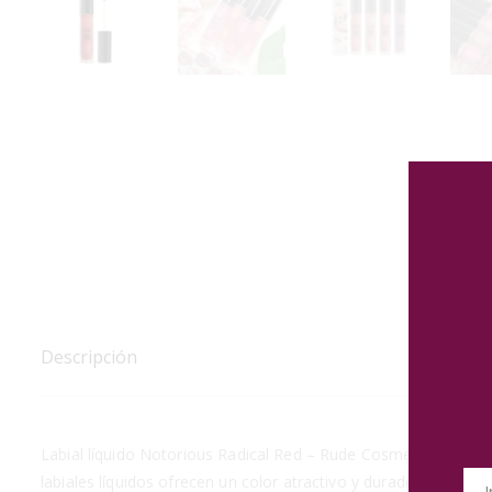
Descripción
Labial líquido Notorious Radical Red – Rude Cosmetics es la 
labiales líquidos ofrecen un color atractivo y duradero que ha