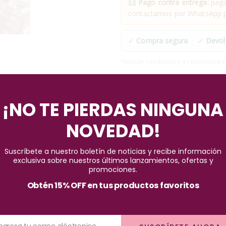
Pago contra entrega:
pagas
contactamos por WhatsApp pa
✓
Compra segura
· ✓
Devol
*Aplican condiciones y restricciones
Pago seguro garantizado
¡NO TE PIERDAS NINGUNA
NOVEDAD!
Suscríbete a nuestro boletín de noticias y recibe información
exclusiva sobre nuestros últimos lanzamientos, ofertas y
promociones.
Obtén 15% OFF en tus productos favoritos
elección perfecta para aquellos que buscan un acabado mate impecab
rá que tus labios destaquen en cualquier ocasión.
Ingresa tu correo eléctronico