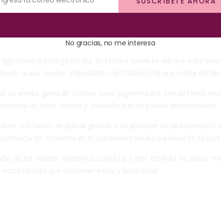
SUSCRÍBETE AHORA
s la sensación de sequedad que pueden dejar en los labios. Sin embar
ara hidratar y nutrir tus labios, evitando cualquier sensación de re
No gracias, no me interesa
 agrietarán a lo largo del día. Su textura suave se adhiere a los l
iendo a una reunión importante o disfrutando de una noche de fiesta,
por su amplia gama de colores super pigmentados. Desde tonos neutr
oporciona un color intenso y saturado que no pasará desapercibido.
n son fáciles de aplicar gracias a su aplicador de alta precisión. Po
compacta los convierte en el compañero ideal para llevar en tu bols
cto de los labiales Notorious Liquid Lip Color. Disfruta de labios 
estos labiales que combinan estilo y durabilidad.