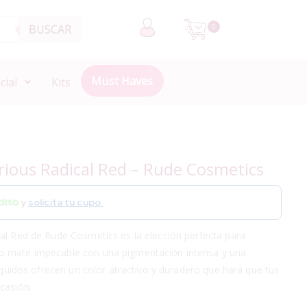
BUSCAR
0
Must Haves
cial
Kits
orious Radical Red – Rude Cosmetics
y
solicita tu cupo.
cal Red de Rude Cosmetics es la elección perfecta para
o mate impecable con una pigmentación intensa y una
líquidos ofrecen un color atractivo y duradero que hará que tus
casión.