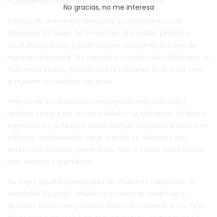
manteniendo tu maquillaje impecable y duradero.
No gracias, no me interesa
Disfruta de una mirada impecable y cautivadora con el
delineador By Apple. Su fórmula de alta calidad garantiza
resultados precisos y profesionales, resaltando tus ojos de
manera excepcional. No importa la ocasión, este delineador se
mantendrá intacto, brindándote la confianza de lucir tus ojos
al máximo en cualquier situación.
Además de su rendimiento excepcional, este delineador
también destaca por su comodidad en la aplicación. Su diseño
ergonómico y su textura suave facilitan el trazado preciso y sin
esfuerzo, permitiéndote crear el estilo de delineado que
desees con facilidad, desde líneas finas y sutiles hasta trazos
más audaces y dramáticos.
No dejes pasar la oportunidad de resaltar tu mirada con el
delineador By Apple. Añádelo a tu rutina de maquillaje y
descubre cómo este producto básico se convierte en tu mejor