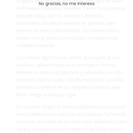
La gama de colores disponibles en este lápiz de labios
No gracias, no me interesa
multitarea es vibrante y llamativa. Desde tonos sutiles y
naturales hasta colores audaces y atrevidos,
encontrarás una amplia variedad de opciones para
expresar tu estilo y personalidad. Los colores vívidos
brindan una apariencia impactante y complementan
cualquier maquillaje.
La punta del lápiz tiene un diseño tipo crayón, lo que
facilita su aplicación precisa y sin esfuerzo. Podrás
delinear tus labios con precisión y rellenarlos con color
de manera fácil y rápida. Este diseño práctico y portátil
también lo convierte en un compañero perfecto para
llevar contigo a cualquier lugar.
En resumen, el lápiz de labios multitarea es un producto
imprescindible en tu colección de maquillaje. Su fórmula
cremosa, capacidad de uso dual como delineador y lápiz
labial, y su capacidad para mantener tus labios suaves