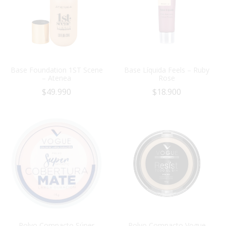
Base Foundation 1ST Scene
Base Líquida Feels – Ruby
– Atenea
Rose
$
49.990
$
18.900
Polvo Compacto Súper
Polvo Compacto Vogue