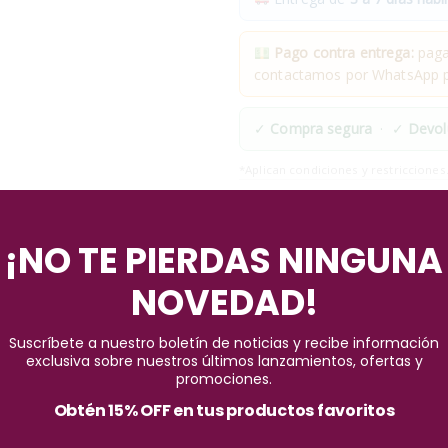
Pago contra entrega:
pagas
contactamos por WhatsApp pa
✓
Compra segura
· ✓
Devol
*Aplican condiciones y restricciones
Pago seguro garantizado
¡NO TE PIERDAS NINGUNA
NOVEDAD!
Suscríbete a nuestro boletín de noticias y recibe información
exclusiva sobre nuestros últimos lanzamientos, ofertas y
promociones.
Obtén 15% OFF en tus productos favoritos