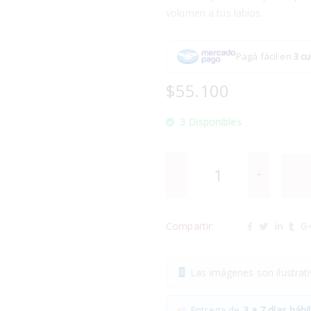
volumen a tus labios.
Pagá fácil en
3 cu
$
55.100
3 Disponibles
Compartir:
Las imágenes son ilustrativ
Entrega de
3 a 7 días hábil