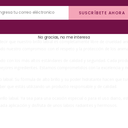
n toque de color con nuestro increíble brillo labial. Diseñado para re
Ingresa tu correo eléctronico
SUSCRÍBETE AHORA
también proporciona una hidratación intensa. Su fórmula ha sido cuid
udable en todo momento. Olvídate de los labios secos y agrietados, 
No gracias, no me interesa
decir que nuestro brillo labial es completamente libre de crueldad
ndo nuestro compromiso con el respeto y la protección de los anima
iendo con los más altos estándares de calidad y seguridad. Cada pr
 mejores ingredientes. Estamos comprometidos con la excelencia y no
lo labial. Su fórmula de alto brillo y su poder hidratante hacen que tu
ber que estás utilizando un producto responsable y de calidad.
illo labial. Ya sea para una ocasión especial o para el uso diario, 
 cada aplicación y disfruta de unos labios radiantes y hermosos.