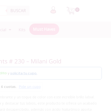
BUSCAR
0
Must Haves
cial
Kits
ghts # 230 – Milani Gold
y
solicita tu cupo.
mbrante y un toque de color con este increíble brillo labial.
a y destacar tus labios, este producto te ofrece un acabado
ará desapercibido, además con ácido hialurónico aporta