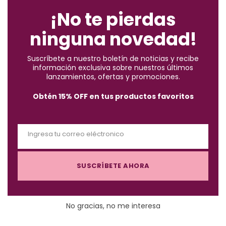
✓
Compra segura
· ✓
Devoluciones gratuitas
o
¡No te pierdas
s
*Aplican condiciones y restricciones.
ninguna novedad!
e
t
Suscríbete a nuestro boletín de noticias y recibe
h
información exclusiva sobre nuestros últimos
i
lanzamientos, ofertas y promociones.
s
Obtén 15% OFF en tus productos favoritos
m
Descripción
o
d
Ingresa tu correo eléctronico
u
E
Paleta de contornos en polvo compacto que sirve para
l
m
contornear; perfilar y darle luz a tu rostro.contiene 1 tono
e
SUSCRÍBETE AHORA
a
perlado beige para iluminar, 2 tonos mates para iluminar y 3
i
tonos para contornear y perfilar.
l
No gracias, no me interesa