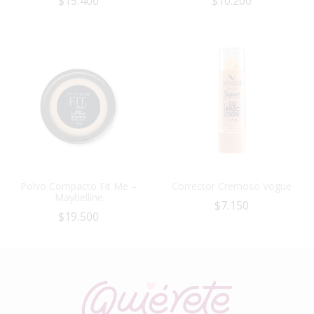
$
15.400
$
10.200
Polvo Compacto Fit Me –
Corrector Cremoso Vogue
Maybelline
$
7.150
$
19.500