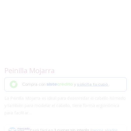
Peinilla Mojarra
Compra con
y
solicita tu cupo.
La Peinilla Mojarra es ideal para desenredar el cabello húmedo
y también para modelar el cabello, tiene forma ergonómica
para facilitar…
Pagá fácil en
3 cuotas sin interés
.
Bancos aliados