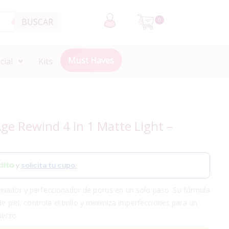
BUSCAR
0
Must Haves
cial
Kits
Age Rewind 4 In 1 Matte Light –
y
solicita tu cupo.
inador y perfeccionador de poros en un solo paso. Su fórmula
de piel, controla el brillo y minimiza imperfecciones para un
uerzo.