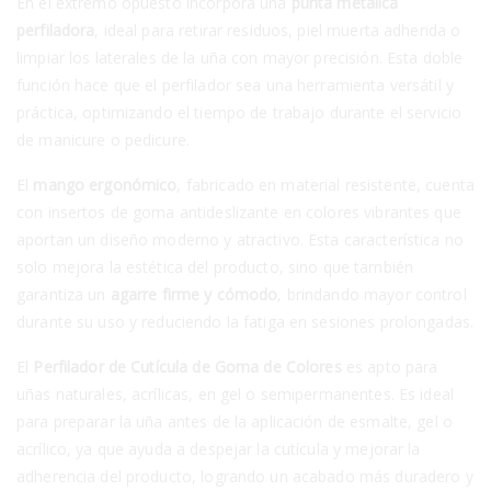
En el extremo opuesto incorpora una
punta metálica
perfiladora
, ideal para retirar residuos, piel muerta adherida o
limpiar los laterales de la uña con mayor precisión. Esta doble
función hace que el perfilador sea una herramienta versátil y
práctica, optimizando el tiempo de trabajo durante el servicio
de manicure o pedicure.
El
mango ergonómico
, fabricado en material resistente, cuenta
con insertos de goma antideslizante en colores vibrantes que
aportan un diseño moderno y atractivo. Esta característica no
solo mejora la estética del producto, sino que también
garantiza un
agarre firme y cómodo
, brindando mayor control
durante su uso y reduciendo la fatiga en sesiones prolongadas.
El
Perfilador de Cutícula de Goma de Colores
es apto para
uñas naturales, acrílicas, en gel o semipermanentes. Es ideal
para preparar la uña antes de la aplicación de esmalte, gel o
acrílico, ya que ayuda a despejar la cutícula y mejorar la
adherencia del producto, logrando un acabado más duradero y