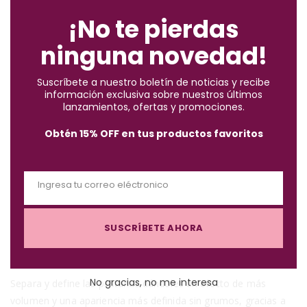
o
¡No te pierdas
Pago contra entrega:
pagas el pedido completo + envío
s
al recibir en casa. Te contactamos por WhatsApp para
ninguna novedad!
e
confirmarte el costo del envío antes del despacho.
t
Suscríbete a nuestro boletín de noticias y recibe
h
✓
Compra segura
· ✓
Devoluciones gratuitas
información exclusiva sobre nuestros últimos
i
lanzamientos, ofertas y promociones.
*Aplican condiciones y restricciones.
s
Obtén 15% OFF en tus productos favoritos
m
o
d
Ingresa tu correo eléctronico
u
E
l
m
Descripción
e
SUSCRÍBETE AHORA
a
i
l
No gracias, no me interesa
Separa y define las pestañas dándoles un efecto de más
volumen y una apariencia más definida sin grumos, gracias a