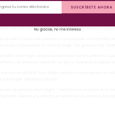
on nuestra máscara de pestañas un negro clásica. Diseñada para da
Ingresa tu correo eléctronico
SUSCRÍBETE AHORA
ada aplicación se convertirá en un momento de transformación, ya 
añas glamorosas sin complicaciones. Al final del día, simplemente ut
uiente look. No más luchas con residuos difíciles de eliminar o pest
No gracias, no me interesa
 de hasta 9 veces más volumen en tus pestañas. Este increíble efec
las realza. Cada pestaña se verá más larga, más gruesa y más volu
e pestañas Glam Negro asegura una aplicación suave y uniforme. Cad
nido y sin esfuerzo, realzando tus ojos y resaltando tu belleza na
a máscara de pestañas Glam Negro también se preocupa por el cuid
se mantengan saludables y fuertes.
máscara de pestañas Glam Negro. Transforma tus pestañas en un in
el impactante volumen y la atención al cuidado de tus pestañas. Desc