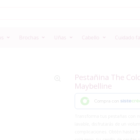
os
Brochas
Uñas
Cabello
Cuidado fa
Pestañina The Col
Maybelline
Compra con
Transforma tus pestañas con n
lavable, disfrutarás de un vol
complicaciones. Obtén hasta 9 
colágeno. Su cepillo de cerdas s