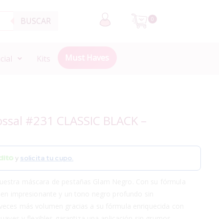
BUSCAR
0
Must Haves
cial
Kits
ossal #231 CLASSIC BLACK –
y
solicita tu cupo.
uestra máscara de pestañas Glam Negro. Con su fórmula
umen impresionante y un tono negro profundo sin
veces más volumen gracias a su fórmula enriquecida con
uaves y flexibles garantiza una aplicación sin grumos.