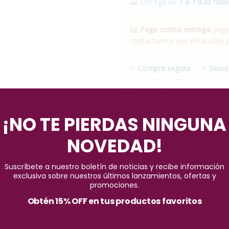
Entrega de
3 a 7 días hábil
Pago contra entrega:
pagas
contactamos por WhatsApp pa
✓
Compra segura
· ✓
Devol
*Aplican condiciones y restricciones
Pago seguro garantizado
¡NO TE PIERDAS NINGUNA
NOVEDAD!
Suscríbete a nuestro boletín de noticias y recibe información
exclusiva sobre nuestros últimos lanzamientos, ofertas y
promociones.
Obtén 15% OFF en tus productos favoritos