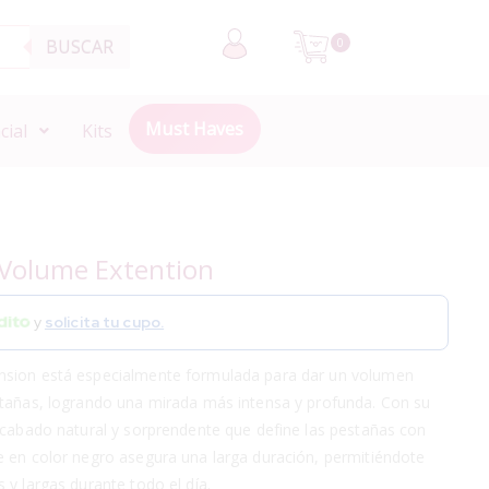
BUSCAR
0
Must Haves
cial
Kits
 Volume Extention
y
solicita tu cupo.
nsion está especialmente formulada para dar un volumen
stañas, logrando una mirada más intensa y profunda. Con su
acabado natural y sorprendente que define las pestañas con
e en color negro asegura una larga duración, permitiéndote
 y largas durante todo el día.