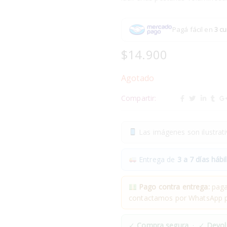
Pagá fácil en
3 cu
$
14.900
Agotado
Compartir:
Las imágenes son ilustrativ
Entrega de
3 a 7 días hábil
Pago contra entrega:
pagas
contactamos por WhatsApp pa
✓
Compra segura
· ✓
Devol