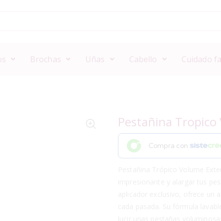
os
Brochas
Uñas
Cabello
Cuidado fa
Pestañina Tropico
Compra con
Pestañina Trópico Volume Exte
impresionante y alargar tus pe
aplicador exclusivo, ofrece un 
cada pasada. Su fórmula lavabl
lucir unas pestañas voluminosas