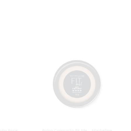
Ruby Rose
Polvo Compacto Fit Me – Maybelline