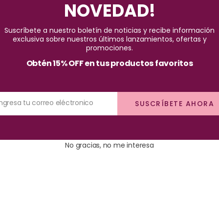
NOVEDAD!
ante.
rendente.
Suscríbete a nuestro boletín de noticias y recibe información
exclusiva sobre nuestros últimos lanzamientos, ofertas y
promociones.
Obtén 15% OFF en tus productos favoritos
o de irritación, deje de utilizar el producto.
Ingresa tu correo eléctronico
SUSCRÍBETE AHORA
os niños.
No gracias, no me interesa