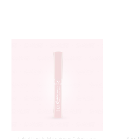
Labial Líquido Mate Vogue Coloríssimo
Base L