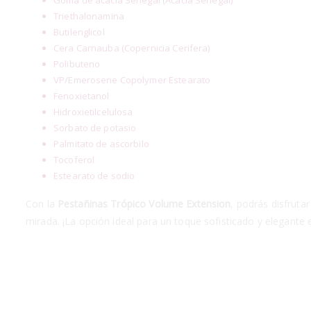
Triethalonamina
Butilenglicol
Cera Carnauba (Copernicia Cerifera)
Polibuteno
VP/Emerosene Copolymer Estearato
Fenoxietanol
Hidroxietilcelulosa
Sorbato de potasio
Palmitato de ascorbilo
Tocoferol
Estearato de sodio
Con la
Pestañinas Trópico Volume Extension
, podrás disfruta
mirada. ¡La opción ideal para un toque sofisticado y elegante 