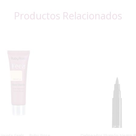
Productos Relacionados
íquida Feels – Ruby Rose
Delineador Plumón Negro 