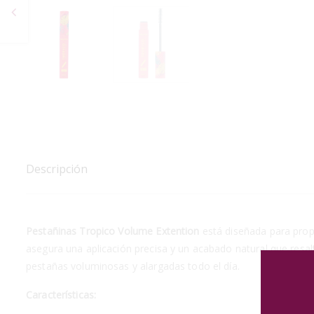
Descripción
Pestañinas Tropico Volume Extention
está diseñada para propo
asegura una aplicación precisa y un acabado natural que resal
pestañas voluminosas y alargadas todo el día.
Características: