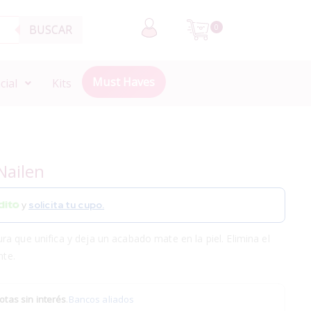
BUSCAR
0
Must Haves
cial
Kits
Nailen
y
solicita tu cupo.
a que unifica y deja un acabado mate en la piel. Elimina el
nte.
otas sin interés
.
Bancos aliados