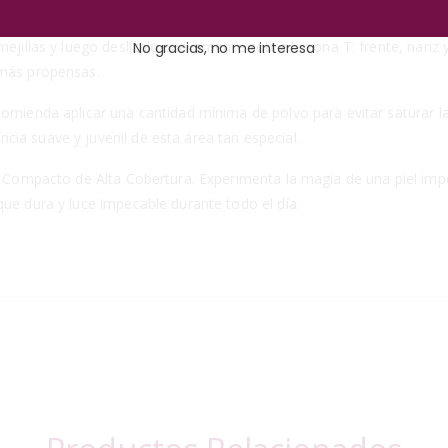
ad en la aplicación. Puedes optar por usar el pomo incluido o una b
mejillas y luego deslízalo suavemente sobre la zona T: frente, nari
No gracias, no me interesa
 más propensas.
comienda aplicar una cantidad mínima de polvo para evitar saturar l
ia suave y juvenil de esta área tan especial.
o Compacto de Alta Cobertura. Experimenta la magia de una piel impec
que dura y luce impecable durante todo el día.