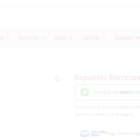
os
Brochas
Uñas
Cabello
Cuidado fa
Repuesto Encresp
Compra con
Repuestos de la marce Atenea ide
que tus pestañas se te caigan.
Pagá fácil en
3 cu