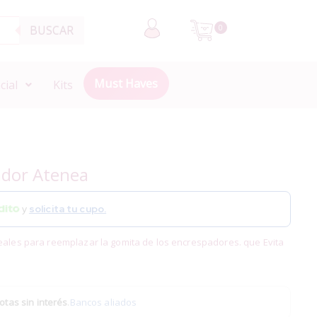
BUSCAR
0
Must Haves
cial
Kits
ador Atenea
y
solicita tu cupo.
ales para reemplazar la gomita de los encrespadores. que Evita
otas sin interés
.
Bancos aliados