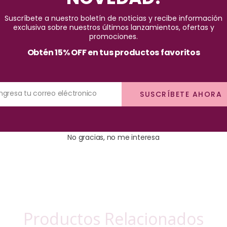
Pago seguro garantizado
Suscríbete a nuestro boletín de noticias y recibe información
exclusiva sobre nuestros últimos lanzamientos, ofertas y
promociones.
Obtén 15% OFF en tus productos favoritos
Ingresa tu correo eléctronico
SUSCRÍBETE AHORA
ta de los encrespadores. que Evita que tus pestañas se te caigan.
No gracias, no me interesa
Productos Relacionados