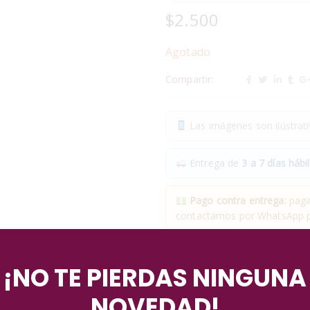
$
2.500
Agotado
Compartir:
Las imágenes son ilustrativ
Entrega de
3 a 7 días hábil
Pago contra entrega:
pagas
contactamos por WhatsApp pa
✓
Compra segura
· ✓
Devol
¡NO TE PIERDAS NINGUNA
*Aplican condiciones y restricciones
NOVEDAD!