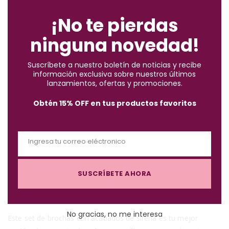
l
o
¡No te pierdas
Pago contra entrega:
pagas el pedido completo + envío
s
al recibir en casa. Te contactamos por WhatsApp para
ninguna novedad!
e
confirmarte el costo del envío antes del despacho.
t
Suscríbete a nuestro boletín de noticias y recibe
h
✓
Compra segura
· ✓
Devoluciones gratuitas
información exclusiva sobre nuestros últimos
i
lanzamientos, ofertas y promociones.
s
*Aplican condiciones y restricciones.
Obtén 15% OFF en tus productos favoritos
m
o
d
Ingresa tu correo eléctronico
u
E
l
m
e
Descripción
SUSCRÍBETE AHORA
a
i
l
No gracias, no me interesa
Este set de brochas con acabados de sirena es tu mejor