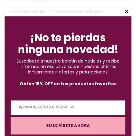
✓
Compra segura
· ✓
Devoluciones gratuitas
C
*Aplican condiciones y restricciones.
l
o
¡No te pierdas
s
ninguna novedad!
e
t
Suscríbete a nuestro boletín de noticias y recibe
h
información exclusiva sobre nuestros últimos
Descripción
i
lanzamientos, ofertas y promociones.
s
Obtén 15% OFF en tus productos favoritos
m
o
Shampoo 1 cuidado color Lavouche 300 ml con su fórmula
d
con leche de almendras suaviza y protege el color del cabello
Ingresa tu correo eléctronico
u
E
natural o tinturado.
l
m
e
Contiene ingredientes condicionantes que envuelven el cabello
SUSCRÍBETE AHORA
a
con una película de brillo.
i